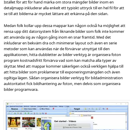
Istället för att för hand märka om stora mängder bilder inom en
detaljmapp inkluderar alla enkelt ett typiskt uttryck till en hel fil för att
se till att bilderna är mycket lättare att erkänna på den sidan.
Medan folk kollar upp dessa mappar kan någon också ha möjlighet att
rensa upp ditt datorsystem från liknande bilder som folk inte kommer
att använda sig av någon gång inom en snar framtid. Med det
inkluderar en bekväm dra och minimerar layout och även en serie
metoder som kan användas när de förvärvar utnyttjat till den
applikationen, hitta dubbletter av bilder verktyg är organisera foton
program kostnadsfritt förvärva vad som kan matcha alla typer av
skyttar. Med att mappar kommer säkerligen också verkligen hjälpa till
att hitta bilder som proklamerar till exponeringsmängden och även
ogiltiga lägen. Sådan organisera bilder verktyg för bildadministration
auktoritativt fick bildhantering av foton, men delvis som organisera
bilder programvara.