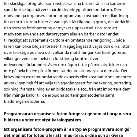
för skickliga fotografer som installerar sina bilder från sina kameror
samt kortsiktiga nätverkshårddiskverktyg till persondatorn. Den
nödvändiga organisera foton programvara kostnadsfri nedladdning
för att strukturera bilder är vanligtvis lättillgänglig gratis, det är därför
den sortens fotohantering är mycket uppskattad. Förutom att
medvetet använda ett datorsystem eller en bärbar dator är det
tillräckligt att systematiskt utföra en omfattande rengöring. I båda
fallen kan olika bildjämförelser tillvägagångssätt väljas och olika listor
över felaktiga positiva och välkända matchningar kan konfigureras,
vilket ger vem som helst en fullständig kontroll över
indexeringsförfarandet. Även om någon tittar på miniatyrbilder och
inte på hela bilden på skärmen tar det tid att analysera dem alla. Det
krävs ingen extremt omfattande expertis eller kostnad. Konsumenten
är verkligen helt fri att välja tillvägagångssätt för indexering, sortering,
sökning, framställning av en bilddatakälla etc., från att importera dem
från många källor till de erbjudna sorteringsmetoderna samt
bläddringsmetoderna.
Programvaran organisera foton fungerar genom att organisera
bilderna under ett visst katalogsystem
Ett organisera foton-program är en typ av programvara som gör
det möjligt för fotografer att importera, ordna och arkivera