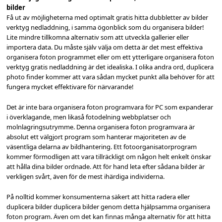
bilder
Få ut av möjligheterna med optimalt gratis hitta dubbletter av bilder
verktyg nedladdning, i samma ögonblick som du organisera bilder!
Lite mindre tillkomna alternativ som att utveckla gallerier eller
importera data. Du måste själv välja om detta är det mest effektiva
organisera foton programmet eller om ett ytterligare organisera foton
verktyg gratis nedladdning är det idealiska. I olika andra ord, duplicera
photo finder kommer att vara sådan mycket punkt alla behöver för att
fungera mycket effektivare för närvarande!
Det är inte bara organisera foton programvara för PC som expanderar
i överklagande, men likaså fotodelning webbplatser och
molnlagringsutrymme. Denna organisera foton programvara är
absolut ett välgjort program som hanterar majoriteten av de
väsentliga delarna av bildhantering. Ett fotoorganisatorprogram
kommer förmodligen att vara tillräckligt om någon helt enkelt önskar
att hålla dina bilder ordnade. Att för hand leta efter sådana bilder är
verkligen svårt, även för de mest ihärdiga individerna.
På nolltid kommer konsumenterna säkert att hitta radera eller
duplicera bilder duplicera bilder genom detta hjälpsamma organisera
foton program. Även om det kan finnas många alternativ för att hitta