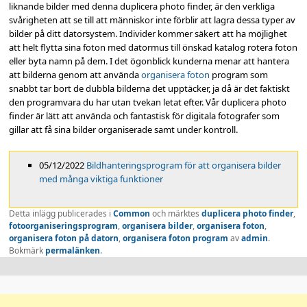
liknande bilder med denna duplicera photo finder, är den verkliga
svårigheten att se till att människor inte förblir att lagra dessa typer av
bilder på ditt datorsystem. Individer kommer säkert att ha möjlighet
att helt flytta sina foton med datormus till önskad katalog rotera foton
eller byta namn på dem. I det ögonblick kunderna menar att hantera
att bilderna genom att använda
organisera foton
program som
snabbt tar bort de dubbla bilderna det upptäcker, ja då är det faktiskt
den programvara du har utan tvekan letat efter. Vår duplicera photo
finder är lätt att använda och fantastisk för digitala fotografer som
gillar att få sina bilder organiserade samt under kontroll.
05/12/2022
Bildhanteringsprogram för att organisera bilder
med många viktiga funktioner
Detta inlägg publicerades i
Common
och märktes
duplicera photo finder
,
fotoorganiseringsprogram
,
organisera bilder
,
organisera foton
,
organisera foton på datorn
,
organisera foton program
av
admin
.
Bokmärk
permalänken
.