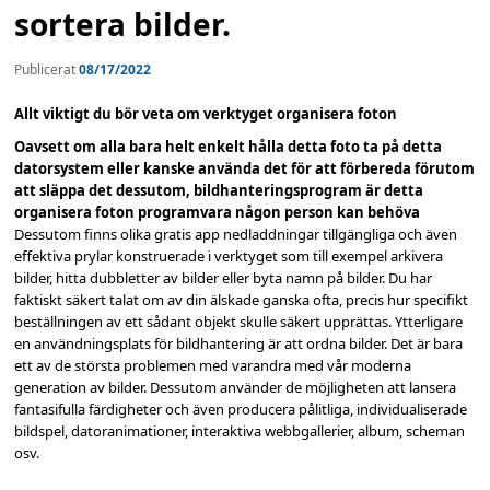
sortera bilder.
Publicerat
08/17/2022
Allt viktigt du bör veta om verktyget organisera foton
Oavsett om alla bara helt enkelt hålla detta foto ta på detta
datorsystem eller kanske använda det för att förbereda förutom
att släppa det dessutom, bildhanteringsprogram är detta
organisera foton programvara någon person kan behöva
Dessutom finns olika gratis app nedladdningar tillgängliga och även
effektiva prylar konstruerade i verktyget som till exempel arkivera
bilder, hitta dubbletter av bilder eller byta namn på bilder. Du har
faktiskt säkert talat om av din älskade ganska ofta, precis hur specifikt
beställningen av ett sådant objekt skulle säkert upprättas. Ytterligare
en användningsplats för bildhantering är att ordna bilder. Det är bara
ett av de största problemen med varandra med vår moderna
generation av bilder. Dessutom använder de möjligheten att lansera
fantasifulla färdigheter och även producera pålitliga, individualiserade
bildspel, datoranimationer, interaktiva webbgallerier, album, scheman
osv.