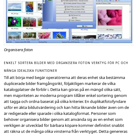
Organisera foton
ENKELT SORTERA BILDER MED ORGANISERA FOTON VERKTYG FÖR PC OCH
MÅNGA IDEALISKA FUNKTIONER
Till att börja med begär operatörerna att deras enhet ska bestämma
duplicerade bilder framgångsrikt, följaktligen markerar de vilka
katalogplatser de förblir i. Detta kan göras på en mängd olika sätt,
men majoriteten av moderna program tillåter enkel sortering genom
att tagga och ordna baserat på olika kriterier. En duplikatfotofyndare
utför en äkta bildutvärdering och kan hitta liknande bilder även om de
är redigerade eller sparade i olika katalogformat. Personer som
behöver organisera bilder genom att använda sig av en enhet som
verkligen är utvecklad för bärbara köpare kommer definitivt snabbt
att räkna ut de många olika vinsterna från verktyget. Detta genereras