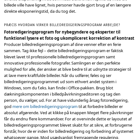
billede ville have lignet, hvis personer havde gjort brug af en længere
direkte eksponeringstid, da du tog det.
PRÆCIS HVORDAN VIRKER BILLEDREDIGERINGSPROGRAM ARBEJDE?
Fotoredigeringsprogram for nybegyndere og eksperter til
funktionel lysere et foto og ukompliceret korrektion af kontrast
Producer billedredigeringsprogram af dine venner efter en ferie
sammen. Tag ikke fejl – dette billedredigeringsprogram er faktisk
blevet lavet til professionelle billedredigeringsprogram samt
innovative professionelle fotografer. Samlingen er den perfekte
mulighed for alle, der ønsker at blive bedre til at udnytte strategier til
at lave mere kraftfulde billeder. Når du udfører, føles og ser
billedredigeringsprogrammet ud som ethvert andet system i
Windows, som du f.eks. kan finde i Office-pakken. Brug blot
dækningskomponenten i billedpåvirkningseditoren og tag den
person, du vælger, ud. For at have vidunderlig årsag fotoredigering,
god
mere om billedredigeringsprogram
til at forbedre billeder er
absolut afgørende. Ved at klikke på knappen Meget flere påvirkninger
får du endnu flere kommandoer. For at overvinde dette er layoutet af
billedredigeringsprogrammet blevet skabt for at sikre, at forbrugerne
forstår, hvor de er inden for billedredigering og forbedring af systemet
whatsoever gange. Mod usædvanligt fremragende regulering,