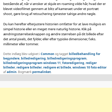
bestående af, når vi ønsker at skjule en roaming vilde hår, hvad der er
blevet videofilmet gennem at blitz af kameraet under et portræt
shoot, gøre brug af retouchering tjenester talrige andre nøgle.
Du kan herefter efterjustere historien omfatter for at lave muligvis en
simpel historie eller en meget mere naturlig historie. Klik på
ændringsstørrelsesknappen og ændre størrelsen på dit billede efter
det antal pixels, det fylder, eller efter typiske dimensioner, f.eks.
millimeter eller tommer.
Dette indlæg blev udgivet i
Common
og tagget
billedbehandling for
begyndere
,
billedredigering
,
billedredigeringsprogram
,
billedredigeringsprogram windows 11
,
fotoredigering
,
rediger
billeder
,
redigere billeder
,
redigere et billede
,
windows 10 foto editor
af
admin
. Bogmærk
permalinket
.