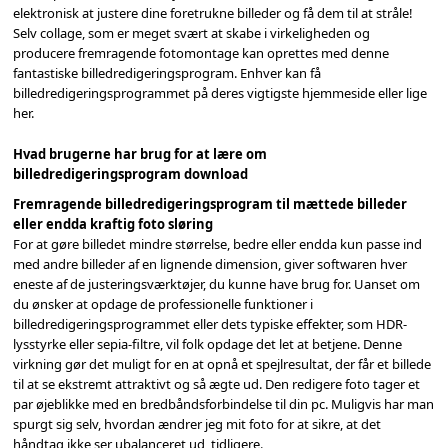
elektronisk at justere dine foretrukne billeder og få dem til at stråle!
Selv collage, som er meget svært at skabe i virkeligheden og
producere fremragende fotomontage kan oprettes med denne
fantastiske billedredigeringsprogram. Enhver kan få
billedredigeringsprogrammet på deres vigtigste hjemmeside eller lige
her.
Hvad brugerne har brug for at lære om
billedredigeringsprogram download
Fremragende billedredigeringsprogram til mættede billeder
eller endda kraftig foto sløring
For at gøre billedet mindre størrelse, bedre eller endda kun passe ind
med andre billeder af en lignende dimension, giver softwaren hver
eneste af de justeringsværktøjer, du kunne have brug for. Uanset om
du ønsker at opdage de professionelle funktioner i
billedredigeringsprogrammet eller dets typiske effekter, som HDR-
lysstyrke eller sepia-filtre, vil folk opdage det let at betjene. Denne
virkning gør det muligt for en at opnå et spejlresultat, der får et billede
til at se ekstremt attraktivt og så ægte ud. Den redigere foto tager et
par øjeblikke med en bredbåndsforbindelse til din pc. Muligvis har man
spurgt sig selv, hvordan ændrer jeg mit foto for at sikre, at det
håndtag ikke ser ubalanceret ud, tidligere.