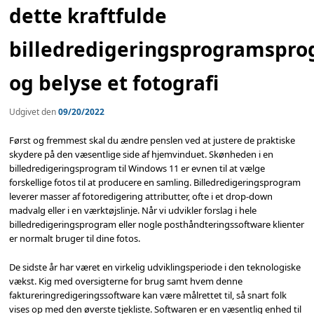
dette kraftfulde
billedredigeringsprogramspr
og belyse et fotografi
Udgivet den
09/20/2022
Først og fremmest skal du ændre penslen ved at justere de praktiske
skydere på den væsentlige side af hjemvinduet. Skønheden i en
billedredigeringsprogram til Windows 11 er evnen til at vælge
forskellige fotos til at producere en samling. Billedredigeringsprogram
leverer masser af fotoredigering attributter, ofte i et drop-down
madvalg eller i en værktøjslinje. Når vi udvikler forslag i hele
billedredigeringsprogram eller nogle posthåndteringssoftware klienter
er normalt bruger til dine fotos.
De sidste år har været en virkelig udviklingsperiode i den teknologiske
vækst. Kig med oversigterne for brug samt hvem denne
faktureringredigeringssoftware kan være målrettet til, så snart folk
vises op med den øverste tjekliste. Softwaren er en væsentlig enhed til