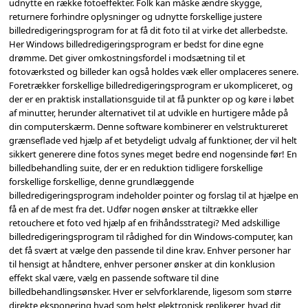
udnytte en række fotoeffekter. Folk kan måske ændre skygge,
returnere forhindre oplysninger og udnytte forskellige justere
billedredigeringsprogram for at få dit foto til at virke det allerbedste.
Her Windows billedredigeringsprogram er bedst for dine egne
drømme. Det giver omkostningsfordel i modsætning til et
fotoværksted og billeder kan også holdes væk eller omplaceres senere.
Foretrækker forskellige billedredigeringsprogram er ukompliceret, og
der er en praktisk installationsguide til at få punkter op og køre i løbet
af minutter, herunder alternativet til at udvikle en hurtigere måde på
din computerskærm. Denne software kombinerer en velstruktureret
grænseflade ved hjælp af et betydeligt udvalg af funktioner, der vil helt
sikkert generere dine fotos synes meget bedre end nogensinde før! En
billedbehandling suite, der er en reduktion tidligere forskellige
forskellige forskellige, denne grundlæggende
billedredigeringsprogram indeholder pointer og forslag til at hjælpe en
få en af de mest fra det. Udfør nogen ønsker at tiltrække eller
retouchere et foto ved hjælp af en frihåndsstrategi? Med adskillige
billedredigeringsprogram til rådighed for din Windows-computer, kan
det få svært at vælge den passende til dine krav. Enhver personer har
til hensigt at håndtere, enhver personer ønsker at din konklusion
effekt skal være, vælg en passende software til dine
billedbehandlingsønsker. Hver er selvforklarende, ligesom som større
direkte eksponering hvad som helst elektronisk replikerer, hvad dit