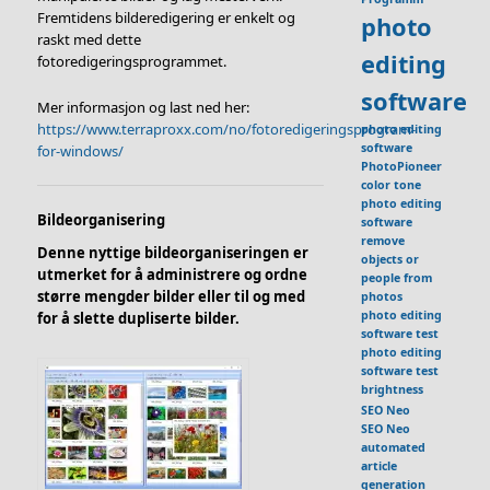
Fremtidens bilderedigering er enkelt og
photo
raskt med dette
editing
fotoredigeringsprogrammet.
software
Mer informasjon og last ned her:
https://www.terraproxx.com/no/fotoredigeringsprogram-
photo editing
software
for-windows/
PhotoPioneer
color tone
photo editing
Bildeorganisering
software
remove
Denne nyttige bildeorganiseringen er
objects or
utmerket for å administrere og ordne
people from
større mengder bilder eller til og med
photos
photo editing
for å slette dupliserte bilder.
software test
photo editing
software test
brightness
SEO Neo
SEO Neo
automated
article
generation