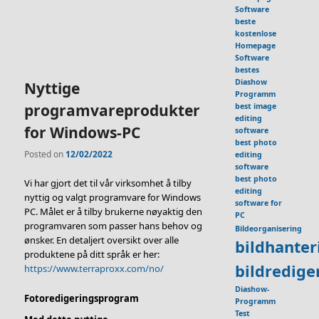
Software
beste
kostenlose
Homepage
Software
bestes
Diashow
Nyttige
Programm
programvareprodukter
best image
editing
for Windows-PC
software
best photo
Posted on
12/02/2022
editing
software
best photo
Vi har gjort det til vår virksomhet å tilby
editing
nyttig og valgt programvare for Windows
software for
PC. Målet er å tilby brukerne nøyaktig den
PC
programvaren som passer hans behov og
Bildeorganisering
ønsker. En detaljert oversikt over alle
bildhante
produktene på ditt språk er her:
bildredig
https://www.terraproxx.com/no/
Diashow-
Fotoredigeringsprogram
Programm
Test