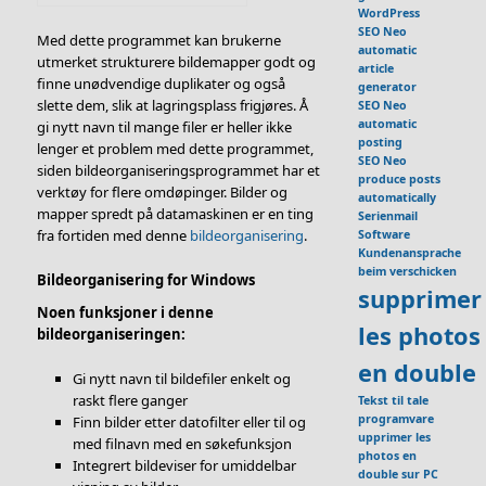
WordPress
SEO Neo
Med dette programmet kan brukerne
automatic
utmerket strukturere bildemapper godt og
article
finne unødvendige duplikater og også
generator
slette dem, slik at lagringsplass frigjøres. Å
SEO Neo
automatic
gi nytt navn til mange filer er heller ikke
posting
lenger et problem med dette programmet,
SEO Neo
siden bildeorganiseringsprogrammet har et
produce posts
verktøy for flere omdøpinger. Bilder og
automatically
mapper spredt på datamaskinen er en ting
Serienmail
fra fortiden med denne
bildeorganisering
.
Software
Kundenansprache
beim verschicken
Bildeorganisering for Windows
supprimer
Noen funksjoner i denne
les photos
bildeorganiseringen:
en double
Gi nytt navn til bildefiler enkelt og
raskt flere ganger
Tekst til tale
programvare
Finn bilder etter datofilter eller til og
upprimer les
med filnavn med en søkefunksjon
photos en
Integrert bildeviser for umiddelbar
double sur PC