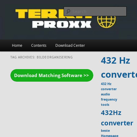
Skip
Skip
to
to
Searc
primary
secondary
content
content
Main
Home
Contents
Download Center
menu
432 Hz
TAG ARCHIVES:
BILDEORGANISERING
convert
432 Hz
converter
audio
frequency
tools
432Hz
converter
beste
Homepage