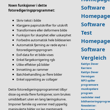
Noen funksjoner i dette
Software
fotoredigeringsprogrammet:
Homepage
Skriv tekst i bilde
Software
Klargjøre papirutskrifter for utskrift
Transformere eller deformere bilde
Test
Funksjon for skarphet eller uskarphet
Homepage
Forbedre automatisk hele bildeserien
Automatisk fjerning av røde øyne i
Software
fotoredigeringsprogram
Exif-data for et bilde vises
Vergleich
Enkel fargekorrigering rgb
Kaitlyn Dever
Ulike effekter på bilder
Karriere
Innsetting av rammer
Kaitlyn Dever
Batchbehandling av flere bilder
Vermögen
Enkel oppretting av collager
MP3 spiller
programvare
musikspelare
Dette fotoredigeringsprogrammet tilbyr
program
disse og enda flere funksjoner, som brukes
nackdelar med
umiddelbart uten en lang læringskurve.
bildhanteringsprogr
Imponer familie og venner med ypperlig
Newsletter-
manipulerte bilder og lag mesterverk.
Programm