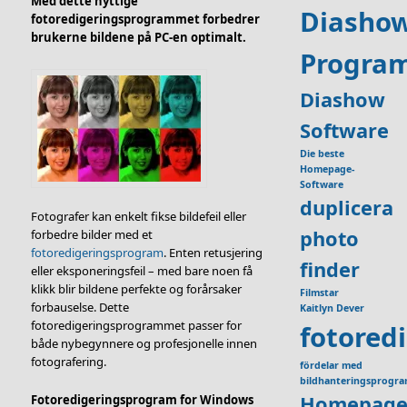
Med dette nyttige
Diasho
fotoredigeringsprogrammet forbedrer
brukerne bildene på PC-en optimalt.
Progra
Diashow
Software
Die beste
Homepage-
Software
duplicera
Fotografer kan enkelt fikse bildefeil eller
photo
forbedre bilder med et
fotoredigeringsprogram
. Enten retusjering
finder
eller eksponeringsfeil – med bare noen få
klikk blir bildene perfekte og forårsaker
Filmstar
forbauselse. Dette
Kaitlyn Dever
fotoredigeringsprogrammet passer for
fotored
både nybegynnere og profesjonelle innen
fotografering.
fördelar med
bildhanteringsprogr
Homepage
Fotoredigeringsprogram for Windows