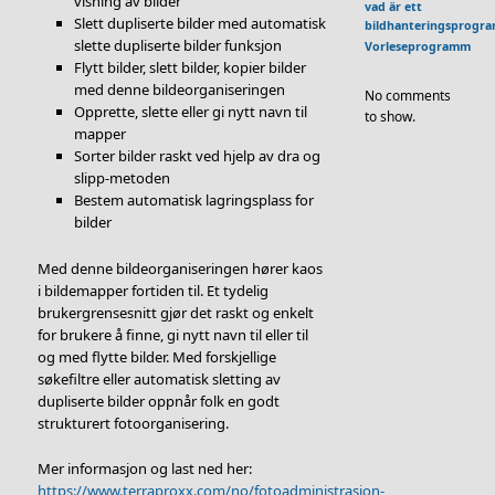
visning av bilder
vad är ett
Slett dupliserte bilder med automatisk
bildhanteringsprogr
slette dupliserte bilder funksjon
Vorleseprogramm
Flytt bilder, slett bilder, kopier bilder
med denne bildeorganiseringen
No comments
Opprette, slette eller gi nytt navn til
to show.
mapper
Sorter bilder raskt ved hjelp av dra og
slipp-metoden
Bestem automatisk lagringsplass for
bilder
Med denne bildeorganiseringen hører kaos
i bildemapper fortiden til. Et tydelig
brukergrensesnitt gjør det raskt og enkelt
for brukere å finne, gi nytt navn til eller til
og med flytte bilder. Med forskjellige
søkefiltre eller automatisk sletting av
dupliserte bilder oppnår folk en godt
strukturert fotoorganisering.
Mer informasjon og last ned her:
https://www.terraproxx.com/no/fotoadministrasjon-