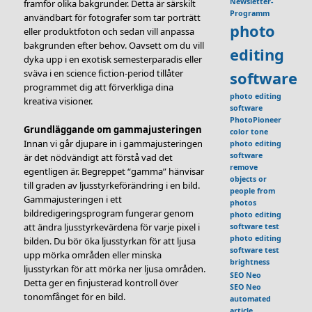
Newsletter-
framför olika bakgrunder. Detta är särskilt
Programm
användbart för fotografer som tar porträtt
photo
eller produktfoton och sedan vill anpassa
bakgrunden efter behov. Oavsett om du vill
editing
dyka upp i en exotisk semesterparadis eller
sväva i en science fiction-period tillåter
software
programmet dig att förverkliga dina
photo editing
kreativa visioner.
software
PhotoPioneer
Grundläggande om gammajusteringen
color tone
Innan vi går djupare in i gammajusteringen
photo editing
software
är det nödvändigt att förstå vad det
remove
egentligen är. Begreppet “gamma” hänvisar
objects or
till graden av ljusstyrkeförändring i en bild.
people from
Gammajusteringen i ett
photos
bildredigeringsprogram fungerar genom
photo editing
att ändra ljusstyrkevärdena för varje pixel i
software test
photo editing
bilden. Du bör öka ljusstyrkan för att ljusa
software test
upp mörka områden eller minska
brightness
ljusstyrkan för att mörka ner ljusa områden.
SEO Neo
Detta ger en finjusterad kontroll över
SEO Neo
tonomfånget för en bild.
automated
article