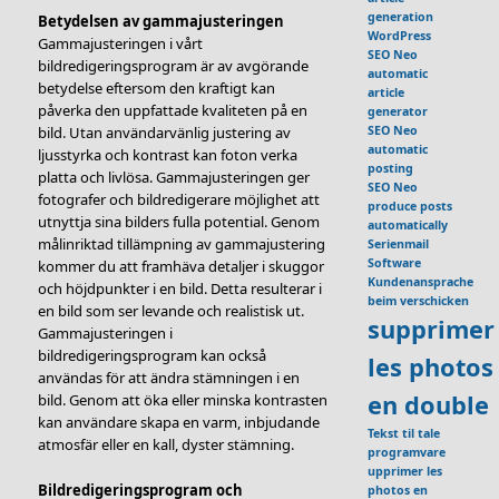
generation
Betydelsen av gammajusteringen
WordPress
Gammajusteringen i vårt
SEO Neo
bildredigeringsprogram är av avgörande
automatic
betydelse eftersom den kraftigt kan
article
påverka den uppfattade kvaliteten på en
generator
bild. Utan användarvänlig justering av
SEO Neo
automatic
ljusstyrka och kontrast kan foton verka
posting
platta och livlösa. Gammajusteringen ger
SEO Neo
fotografer och bildredigerare möjlighet att
produce posts
utnyttja sina bilders fulla potential. Genom
automatically
målinriktad tillämpning av gammajustering
Serienmail
Software
kommer du att framhäva detaljer i skuggor
Kundenansprache
och höjdpunkter i en bild. Detta resulterar i
beim verschicken
en bild som ser levande och realistisk ut.
supprimer
Gammajusteringen i
bildredigeringsprogram kan också
les photos
användas för att ändra stämningen i en
en double
bild. Genom att öka eller minska kontrasten
kan användare skapa en varm, inbjudande
Tekst til tale
atmosfär eller en kall, dyster stämning.
programvare
upprimer les
Bildredigeringsprogram och
photos en