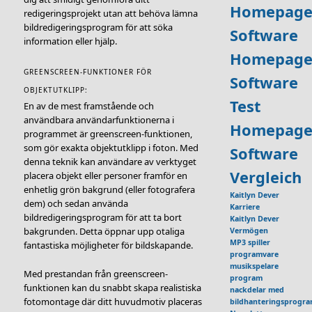
Homepage
redigeringsprojekt utan att behöva lämna
bildredigeringsprogram för att söka
Software
information eller hjälp.
Homepage
GREENSCREEN-FUNKTIONER FÖR
Software
OBJEKTUTKLIPP:
Test
En av de mest framstående och
användbara användarfunktionerna i
Homepage
programmet är greenscreen-funktionen,
som gör exakta objektutklipp i foton. Med
Software
denna teknik kan användare av verktyget
Vergleich
placera objekt eller personer framför en
enhetlig grön bakgrund (eller fotografera
Kaitlyn Dever
dem) och sedan använda
Karriere
bildredigeringsprogram för att ta bort
Kaitlyn Dever
bakgrunden. Detta öppnar upp otaliga
Vermögen
MP3 spiller
fantastiska möjligheter för bildskapande.
programvare
musikspelare
Med prestandan från greenscreen-
program
funktionen kan du snabbt skapa realistiska
nackdelar med
fotomontage där ditt huvudmotiv placeras
bildhanteringsprogr