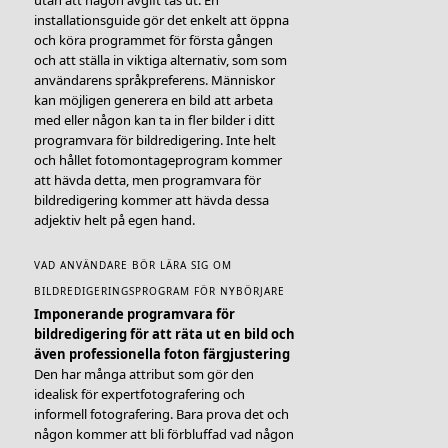
utan att någon avgift tas ut. En
installationsguide gör det enkelt att öppna
och köra programmet för första gången
och att ställa in viktiga alternativ, som som
användarens språkpreferens. Människor
kan möjligen generera en bild att arbeta
med eller någon kan ta in fler bilder i ditt
programvara för bildredigering. Inte helt
och hållet fotomontageprogram kommer
att hävda detta, men programvara för
bildredigering kommer att hävda dessa
adjektiv helt på egen hand.
VAD ANVÄNDARE BÖR LÄRA SIG OM
BILDREDIGERINGSPROGRAM FÖR NYBÖRJARE
Imponerande programvara för
bildredigering för att räta ut en bild och
även professionella foton färgjustering
Den har många attribut som gör den
idealisk för expertfotografering och
informell fotografering. Bara prova det och
någon kommer att bli förbluffad vad någon