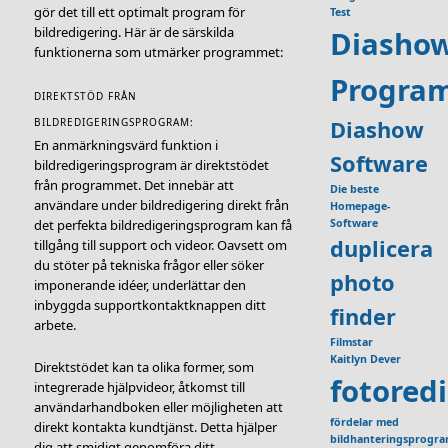
gör det till ett optimalt program för
Test
bildredigering. Här är de särskilda
Diasho
funktionerna som utmärker programmet:
Progra
DIREKTSTÖD FRÅN
Diashow
BILDREDIGERINGSPROGRAM:
En anmärkningsvärd funktion i
Software
bildredigeringsprogram är direktstödet
från programmet. Det innebär att
Die beste
användare under bildredigering direkt från
Homepage-
Software
det perfekta bildredigeringsprogram kan få
duplicera
tillgång till support och videor. Oavsett om
du stöter på tekniska frågor eller söker
photo
imponerande idéer, underlättar den
inbyggda supportkontaktknappen ditt
finder
arbete.
Filmstar
Kaitlyn Dever
Direktstödet kan ta olika former, som
fotored
integrerade hjälpvideor, åtkomst till
användarhandboken eller möjligheten att
fördelar med
direkt kontakta kundtjänst. Detta hjälper
bildhanteringsprogr
dig att smidigt genomföra ditt