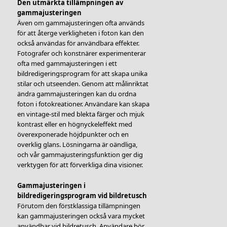
Den utmärkta tillämpningen av
gammajusteringen
Även om gammajusteringen ofta används
för att återge verkligheten i foton kan den
också användas för användbara effekter.
Fotografer och konstnärer experimenterar
ofta med gammajusteringen i ett
bildredigeringsprogram för att skapa unika
stilar och utseenden. Genom att målinriktat
ändra gammajusteringen kan du ordna
foton i fotokreationer. Användare kan skapa
en vintage-stil med blekta färger och mjuk
kontrast eller en högnyckeleffekt med
överexponerade höjdpunkter och en
overklig glans. Lösningarna är oändliga,
och vår gammajusteringsfunktion ger dig
verktygen för att förverkliga dina visioner.
Gammajusteringen i
bildredigeringsprogram vid bildretusch
Förutom den förstklassiga tillämpningen
kan gammajusteringen också vara mycket
användbar vid bildretusch. Användare bör