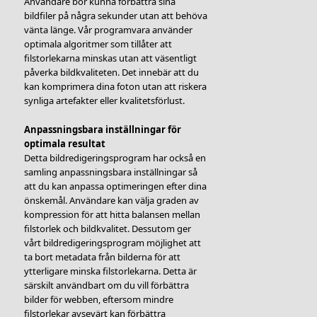
Användare bör kunna förbättra sina
bildfiler på några sekunder utan att behöva
vänta länge. Vår programvara använder
optimala algoritmer som tillåter att
filstorlekarna minskas utan att väsentligt
påverka bildkvaliteten. Det innebär att du
kan komprimera dina foton utan att riskera
synliga artefakter eller kvalitetsförlust.
Anpassningsbara inställningar för
optimala resultat
Detta bildredigeringsprogram har också en
samling anpassningsbara inställningar så
att du kan anpassa optimeringen efter dina
önskemål. Användare kan välja graden av
kompression för att hitta balansen mellan
filstorlek och bildkvalitet. Dessutom ger
vårt bildredigeringsprogram möjlighet att
ta bort metadata från bilderna för att
ytterligare minska filstorlekarna. Detta är
särskilt användbart om du vill förbättra
bilder för webben, eftersom mindre
filstorlekar avsevärt kan förbättra