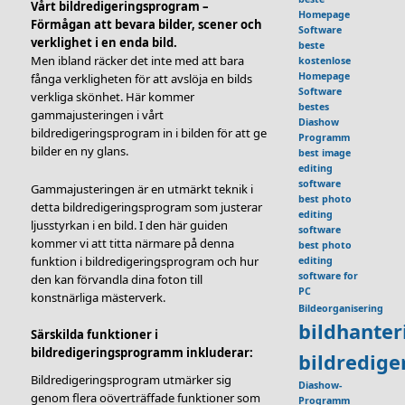
Vårt bildredigeringsprogram –
Homepage
Förmågan att bevara bilder, scener och
Software
verklighet i en enda bild.
beste
Men ibland räcker det inte med att bara
kostenlose
Homepage
fånga verkligheten för att avslöja en bilds
Software
verkliga skönhet. Här kommer
bestes
gammajusteringen i vårt
Diashow
bildredigeringsprogram in i bilden för att ge
Programm
bilder en ny glans.
best image
editing
software
Gammajusteringen är en utmärkt teknik i
best photo
detta bildredigeringsprogram som justerar
editing
ljusstyrkan i en bild. I den här guiden
software
kommer vi att titta närmare på denna
best photo
funktion i bildredigeringsprogram och hur
editing
software for
den kan förvandla dina foton till
PC
konstnärliga mästerverk.
Bildeorganisering
bildhante
Särskilda funktioner i
bildredigeringsprogramm inkluderar:
bildredig
Bildredigeringsprogram utmärker sig
Diashow-
genom flera oöverträffade funktioner som
Programm