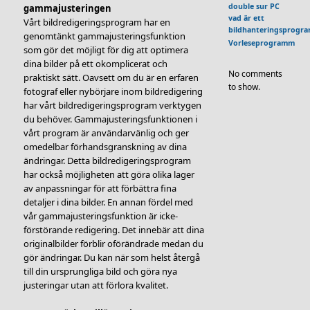
double sur PC
gammajusteringen
vad är ett
Vårt bildredigeringsprogram har en
bildhanteringsprogr
genomtänkt gammajusteringsfunktion
Vorleseprogramm
som gör det möjligt för dig att optimera
dina bilder på ett okomplicerat och
No comments
praktiskt sätt. Oavsett om du är en erfaren
to show.
fotograf eller nybörjare inom bildredigering
har vårt bildredigeringsprogram verktygen
du behöver. Gammajusteringsfunktionen i
vårt program är användarvänlig och ger
omedelbar förhandsgranskning av dina
ändringar. Detta bildredigeringsprogram
har också möjligheten att göra olika lager
av anpassningar för att förbättra fina
detaljer i dina bilder. En annan fördel med
vår gammajusteringsfunktion är icke-
förstörande redigering. Det innebär att dina
originalbilder förblir oförändrade medan du
gör ändringar. Du kan när som helst återgå
till din ursprungliga bild och göra nya
justeringar utan att förlora kvalitet.