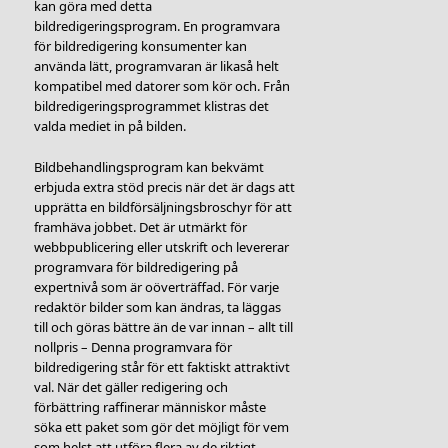
kan göra med detta
bildredigeringsprogram. En programvara
för bildredigering konsumenter kan
använda lätt, programvaran är likaså helt
kompatibel med datorer som kör och. Från
bildredigeringsprogrammet klistras det
valda mediet in på bilden.
Bildbehandlingsprogram kan bekvämt
erbjuda extra stöd precis när det är dags att
upprätta en bildförsäljningsbroschyr för att
framhäva jobbet. Det är utmärkt för
webbpublicering eller utskrift och levererar
programvara för bildredigering på
expertnivå som är oöverträffad. För varje
redaktör bilder som kan ändras, ta läggas
till och göras bättre än de var innan – allt till
nollpris – Denna programvara för
bildredigering står för ett faktiskt attraktivt
val. När det gäller redigering och
förbättring raffinerar människor måste
söka ett paket som gör det möjligt för vem
som helst att utföra flera av de riktigt