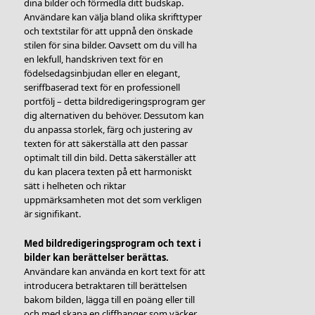
dina bilder och förmedla ditt budskap.
Användare kan välja bland olika skrifttyper
och textstilar för att uppnå den önskade
stilen för sina bilder. Oavsett om du vill ha
en lekfull, handskriven text för en
födelsedagsinbjudan eller en elegant,
seriffbaserad text för en professionell
portfölj – detta bildredigeringsprogram ger
dig alternativen du behöver. Dessutom kan
du anpassa storlek, färg och justering av
texten för att säkerställa att den passar
optimalt till din bild. Detta säkerställer att
du kan placera texten på ett harmoniskt
sätt i helheten och riktar
uppmärksamheten mot det som verkligen
är signifikant.
Med bildredigeringsprogram och text i
bilder kan berättelser berättas.
Användare kan använda en kort text för att
introducera betraktaren till berättelsen
bakom bilden, lägga till en poäng eller till
och med skapa en cliffhanger som väcker