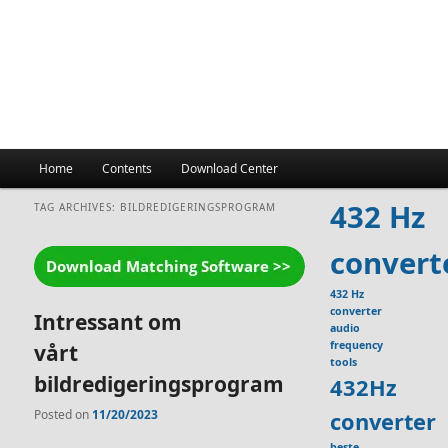
Main
Home
Contents
Download Center
menu
432 Hz
TAG ARCHIVES:
BILDREDIGERINGSPROGRAM
convert
432 Hz
converter
Intressant om
audio
frequency
vårt
tools
bildredigeringsprogram
432Hz
Posted on
11/20/2023
converter
beste