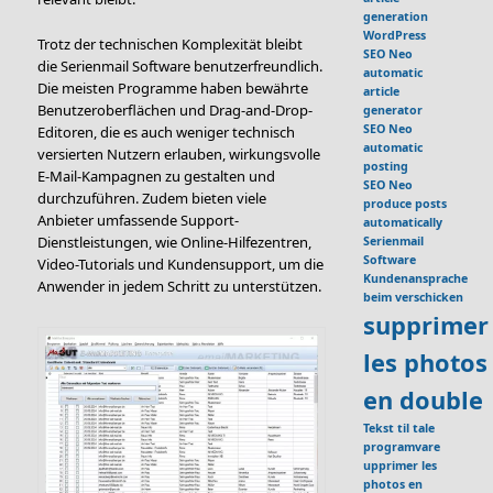
generation
WordPress
Trotz der technischen Komplexität bleibt
SEO Neo
die Serienmail Software benutzerfreundlich.
automatic
Die meisten Programme haben bewährte
article
Benutzeroberflächen und Drag-and-Drop-
generator
SEO Neo
Editoren, die es auch weniger technisch
automatic
versierten Nutzern erlauben, wirkungsvolle
posting
E-Mail-Kampagnen zu gestalten und
SEO Neo
durchzuführen. Zudem bieten viele
produce posts
Anbieter umfassende Support-
automatically
Dienstleistungen, wie Online-Hilfezentren,
Serienmail
Software
Video-Tutorials und Kundensupport, um die
Kundenansprache
Anwender in jedem Schritt zu unterstützen.
beim verschicken
supprimer
les photos
en double
Tekst til tale
programvare
upprimer les
photos en