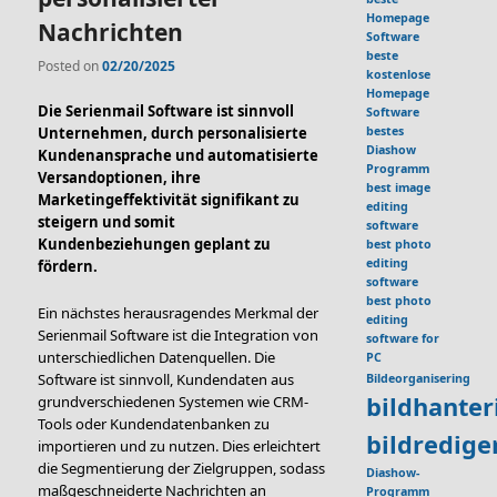
Homepage
Nachrichten
Software
beste
Posted on
02/20/2025
kostenlose
Homepage
Die Serienmail Software ist sinnvoll
Software
bestes
Unternehmen, durch personalisierte
Diashow
Kundenansprache und automatisierte
Programm
Versandoptionen, ihre
best image
Marketingeffektivität signifikant zu
editing
steigern und somit
software
Kundenbeziehungen geplant zu
best photo
editing
fördern.
software
best photo
Ein nächstes herausragendes Merkmal der
editing
Serienmail Software ist die Integration von
software for
unterschiedlichen Datenquellen. Die
PC
Software ist sinnvoll, Kundendaten aus
Bildeorganisering
bildhante
grundverschiedenen Systemen wie CRM-
Tools oder Kundendatenbanken zu
bildredig
importieren und zu nutzen. Dies erleichtert
die Segmentierung der Zielgruppen, sodass
Diashow-
maßgeschneiderte Nachrichten an
Programm