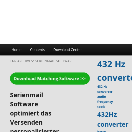
Main
Home
Contents
Download Center
menu
432 Hz
TAG ARCHIVES:
SERIENMAIL SOFTWARE
convert
432 Hz
converter
Serienmail
audio
frequency
Software
tools
optimiert das
432Hz
Versenden
converter
personalisierter
beste