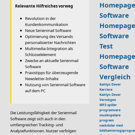
Homepage
Relevante Hilfreiches vorweg
Software
Revolution in der
Homepage
Kundenkommunikation
Neue Serienmail Software
Software
Optimierung des Versands
personalisierter Nachrichten
Test
Multimedia-Integration als
Schlüsselelement
Homepage
Zwecke an aktuelle Serienmail
Software
Software
Praxistipps für überzeugende
Vergleich
Newsletter-Inhalte
Nutzung von Serienmail Software
Kaitlyn Dever
Karriere
auf dem PC
Kaitlyn Dever
Vermögen
MP3 spiller
programvare
Die Leistungsfähigkeit der Serienmail
musikspelare
Software zeigt sich auch in den
program
umfangreichen Tracking- und
nackdelar med
Analysefunktionen. Nutzer verfolgen
bildhanteringsprogr