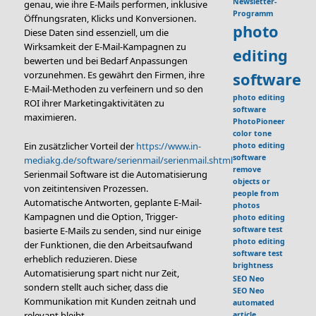
Newsletter-
genau, wie ihre E-Mails performen, inklusive
Programm
Öffnungsraten, Klicks und Konversionen.
photo
Diese Daten sind essenziell, um die
Wirksamkeit der E-Mail-Kampagnen zu
editing
bewerten und bei Bedarf Anpassungen
vorzunehmen. Es gewährt den Firmen, ihre
software
E-Mail-Methoden zu verfeinern und so den
photo editing
ROI ihrer Marketingaktivitäten zu
software
maximieren.
PhotoPioneer
color tone
Ein zusätzlicher Vorteil der
https://www.in-
photo editing
software
mediakg.de/software/serienmail/serienmail.shtml
remove
Serienmail Software ist die Automatisierung
objects or
von zeitintensiven Prozessen.
people from
Automatische Antworten, geplante E-Mail-
photos
Kampagnen und die Option, Trigger-
photo editing
software test
basierte E-Mails zu senden, sind nur einige
photo editing
der Funktionen, die den Arbeitsaufwand
software test
erheblich reduzieren. Diese
brightness
Automatisierung spart nicht nur Zeit,
SEO Neo
sondern stellt auch sicher, dass die
SEO Neo
Kommunikation mit Kunden zeitnah und
automated
relevant bleibt.
article