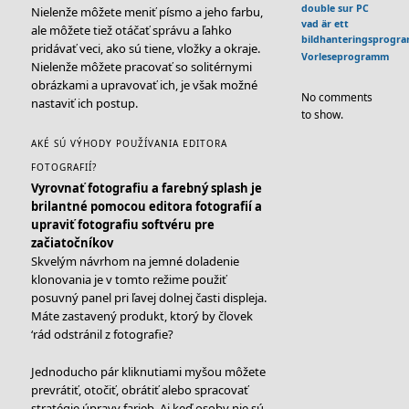
double sur PC
Nielenže môžete meniť písmo a jeho farbu,
vad är ett
ale môžete tiež otáčať správu a ľahko
bildhanteringsprogr
pridávať veci, ako sú tiene, vložky a okraje.
Vorleseprogramm
Nielenže môžete pracovať so solitérnymi
obrázkami a upravovať ich, je však možné
No comments
nastaviť ich postup.
to show.
AKÉ SÚ VÝHODY POUŽÍVANIA EDITORA
FOTOGRAFIÍ?
Vyrovnať fotografiu a farebný splash je
brilantné pomocou editora fotografií a
upraviť fotografiu softvéru pre
začiatočníkov
Skvelým návrhom na jemné doladenie
klonovania je v tomto režime použiť
posuvný panel pri ľavej dolnej časti displeja.
Máte zastavený produkt, ktorý by človek
‘rád odstránil z fotografie?
Jednoducho pár kliknutiami myšou môžete
prevrátiť, otočiť, obrátiť alebo spracovať
stratégie úpravy farieb. Aj keď osoby nie sú