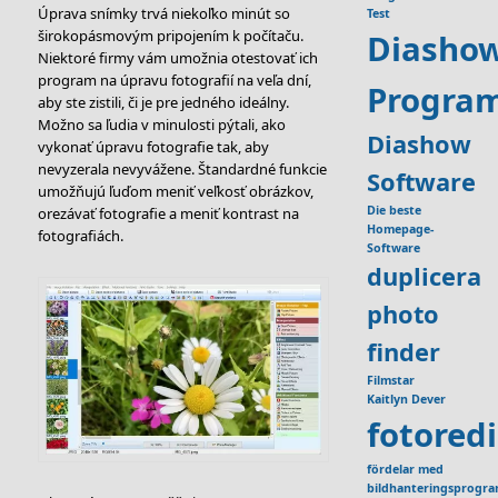
Úprava snímky trvá niekoľko minút so
Test
širokopásmovým pripojením k počítaču.
Diasho
Niektoré firmy vám umožnia otestovať ich
program na úpravu fotografií na veľa dní,
Progra
aby ste zistili, či je pre jedného ideálny.
Možno sa ľudia v minulosti pýtali, ako
Diashow
vykonať úpravu fotografie tak, aby
nevyzerala nevyvážene. Štandardné funkcie
Software
umožňujú ľuďom meniť veľkosť obrázkov,
Die beste
orezávať fotografie a meniť kontrast na
Homepage-
fotografiách.
Software
duplicera
photo
finder
Filmstar
Kaitlyn Dever
fotored
fördelar med
bildhanteringsprogr