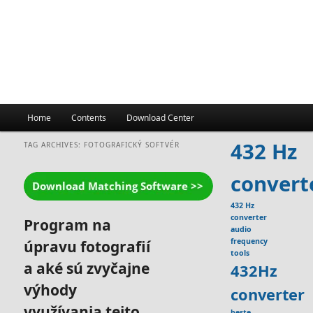
Main
Home
Contents
Download Center
menu
432 Hz
TAG ARCHIVES:
FOTOGRAFICKÝ SOFTVÉR
convert
432 Hz
converter
Program na
audio
frequency
úpravu fotografií
tools
a aké sú zvyčajne
432Hz
výhody
converter
využívania tejto
beste