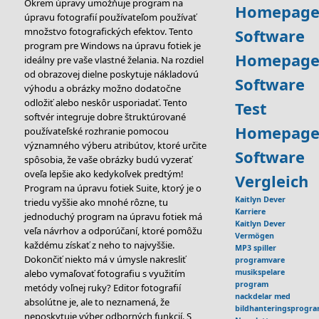
Okrem úpravy umožňuje program na
Homepage
úpravu fotografií používateľom používať
množstvo fotografických efektov. Tento
Software
program pre Windows na úpravu fotiek je
Homepage
ideálny pre vaše vlastné želania. Na rozdiel
od obrazovej dielne poskytuje nákladovú
Software
výhodu a obrázky možno dodatočne
odložiť alebo neskôr usporiadať. Tento
Test
softvér integruje dobre štruktúrované
Homepage
používateľské rozhranie pomocou
významného výberu atribútov, ktoré určite
Software
spôsobia, že vaše obrázky budú vyzerať
oveľa lepšie ako kedykoľvek predtým!
Vergleich
Program na úpravu fotiek Suite, ktorý je o
Kaitlyn Dever
triedu vyššie ako mnohé rôzne, tu
Karriere
jednoduchý program na úpravu fotiek má
Kaitlyn Dever
veľa návrhov a odporúčaní, ktoré pomôžu
Vermögen
každému získať z neho to najvyššie.
MP3 spiller
Dokončiť niekto má v úmysle nakresliť
programvare
alebo vymaľovať fotografiu s využitím
musikspelare
program
metódy voľnej ruky? Editor fotografií
nackdelar med
absolútne je, ale to neznamená, že
bildhanteringsprogr
neposkytuje výber odborných funkcií. S