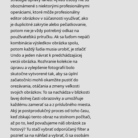
oboznámené s niektorými profesionálnymi
operáciami, ktoré môže profesionálny
editor obrázkov v súčasnosti využívať, ako
je duplicitné zakrytie alebo pečiatkovanie,
potom nie je vždy potrebný odkaz na
používateľskú príručku. Ak sa ľuďom nepáči
kombinácia výsledkov obrázka spolu,
potom každý ľudia musia urobiť, je stlačiť
Undo a jeden návrat k predchádzajúcej
verzii obrázka. Rozhranie kolekcie na
úpravu a vylepšenie fotografií bolo
skutočne vytvorené tak, aby sa úplní
začiatočníci mohli okamžite pustiť do
orezávania, otáčania a zmeny veľkosti
svojich obrázkov. To sa nachádza v blízkosti
ľavej dolnej časti obrazovky a umožňuje
každému zamerať sa a z príslušného miesta.
Aký je postprodukčný proces od toho času,
keď získajú tento obraz na stolnom počítači,
až po to, keď považujeme náš obrázok za
hotový? Tu stačí vybrať odporúčaný filter a
pozrieť sa na náhľad a vybrať, či sa osobám