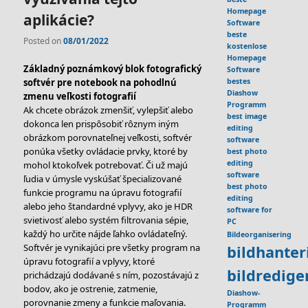
Homepage
aplikácie?
Software
beste
Posted on
08/01/2022
kostenlose
Homepage
Základný poznámkový blok fotografický
Software
bestes
softvér pre notebook na pohodlnú
Diashow
zmenu veľkosti fotografií
Programm
Ak chcete obrázok zmenšiť, vylepšiť alebo
best image
dokonca len prispôsobiť rôznym iným
editing
obrázkom porovnateľnej veľkosti, softvér
software
ponúka všetky ovládacie prvky, ktoré by
best photo
editing
mohol ktokoľvek potrebovať. Či už majú
software
ľudia v úmysle vyskúšať špecializované
best photo
funkcie programu na úpravu fotografií
editing
alebo jeho štandardné vplyvy, ako je HDR
software for
svietivosť alebo systém filtrovania sépie,
PC
každý ho určite nájde ľahko ovládateľný.
Bildeorganisering
Softvér je vynikajúci pre všetky program na
bildhante
úpravu fotografií a vplyvy, ktoré
bildredig
prichádzajú dodávané s ním, pozostávajú z
bodov, ako je ostrenie, zatmenie,
Diashow-
porovnanie zmeny a funkcie maľovania.
Programm