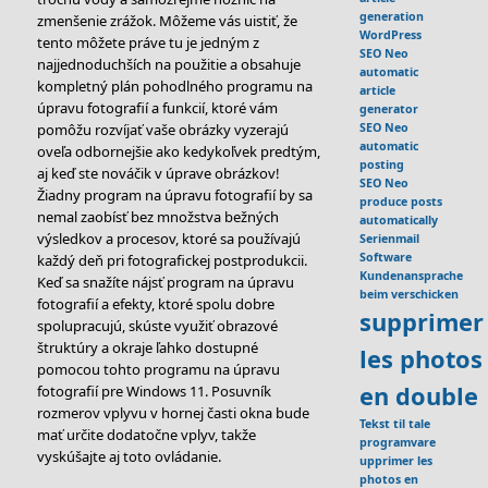
generation
zmenšenie zrážok. Môžeme vás uistiť, že
WordPress
tento môžete práve tu je jedným z
SEO Neo
najjednoduchších na použitie a obsahuje
automatic
kompletný plán pohodlného programu na
article
úpravu fotografií a funkcií, ktoré vám
generator
SEO Neo
pomôžu rozvíjať vaše obrázky vyzerajú
automatic
oveľa odbornejšie ako kedykoľvek predtým,
posting
aj keď ste nováčik v úprave obrázkov!
SEO Neo
Žiadny program na úpravu fotografií by sa
produce posts
nemal zaobísť bez množstva bežných
automatically
výsledkov a procesov, ktoré sa používajú
Serienmail
Software
každý deň pri fotografickej postprodukcii.
Kundenansprache
Keď sa snažíte nájsť program na úpravu
beim verschicken
fotografií a efekty, ktoré spolu dobre
supprimer
spolupracujú, skúste využiť obrazové
štruktúry a okraje ľahko dostupné
les photos
pomocou tohto programu na úpravu
en double
fotografií pre Windows 11. Posuvník
rozmerov vplyvu v hornej časti okna bude
Tekst til tale
mať určite dodatočne vplyv, takže
programvare
vyskúšajte aj toto ovládanie.
upprimer les
photos en