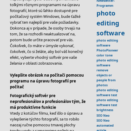
Newsletter-
toľkými rôznymi programami na úpravu
Programm
fotografií, ktoré sú ľahko dostupné pre
photo
počítačový systém Windows, bude ťažké
editing
vybrať ten najlepší pre vaše požiadavky.
Dokonca aj v prípade, že osoby trvajú na
software
tom, že sa rozhodli neaktualizovať na,
potom bude určite pracovať pre vás.
photo editing
Čokoľvek, čo máte v úmysle vykonať,
software
PhotoPioneer
čokoľvek, čo si želáte, aby bol váš konečný
color tone
efekt, vyberte vhodný softvér pre vaše
photo editing
želania v oblasti zobrazovania.
software
remove
Vylepšite obrázok na počítači pomocou
objects or
people from
programu na úpravu fotografií pre
photos
počítač
photo editing
software test
Fotografický softvér pre
photo editing
neprofesionálov a profesionálov tým, že
software test
má produktívne funkcie
brightness
Vtedy z kotúčov filmu, keď išlo o úpravu a
SEO Neo
vylepšenie týchto fotografií, sa to robilo
SEO Neo
naozaj ručne pomocou tmavej plochy
automated
trochu vody a samozrejme nožníc na
article