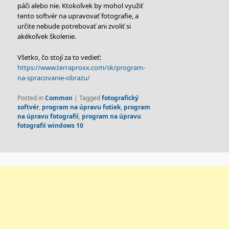
páči alebo nie. Ktokoľvek by mohol využiť
tento softvér na upravovať fotografie, a
určite nebude potrebovať ani zvoliť si
akékoľvek školenie.
Všetko, čo stojí za to vedieť:
https://www.terraproxx.com/sk/program-
na-spracovanie-obrazu/
Posted in
Common
|
Tagged
fotografický
softvér
,
program na úpravu fotiek
,
program
na úpravu fotografií
,
program na úpravu
fotografií windows 10