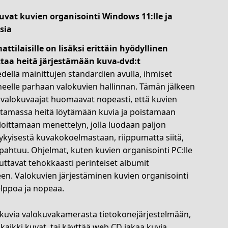
uvat kuvien organisointi Windows 11:lle ja
sia
tilaisille on lisäksi erittäin hyödyllinen
ttaa heitä järjestämään kuva-dvd:t
edellä mainittujen standardien avulla, ihmiset
oneelle parhaan valokuvien hallinnan. Tämän jälkeen
valokuvaajat huomaavat nopeasti, että kuvien
uttamassa heitä löytämään kuvia ja poistamaan
aloittamaan menettelyn, jolla luodaan paljon
ykyisestä kuvakokoelmastaan, riippumatta siitä,
tapahtuu. Ohjelmat, kuten kuvien organisointi PC:lle
uttavat tehokkaasti perinteiset albumit
n. Valokuvien järjestäminen kuvien organisointi
lppoa ja nopeaa.
da kuvia valokuvakamerasta tietokonejärjestelmään,
aikki kuvat, tai käyttää web CD jakaa kuvia