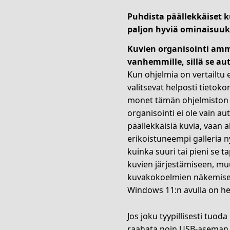
Puhdista päällekkäiset k
paljon hyviä ominaisuuk
Kuvien organisointi ammat
vanhemmille, sillä se au
Kun ohjelmia on vertailtu 
valitsevat helposti tietok
monet tämän ohjelmiston 
organisointi ei ole vain a
päällekkäisiä kuvia, vaan 
erikoistuneempi galleria n
kuinka suuri tai pieni se 
kuvien järjestämiseen, mu
kuvakokoelmien näkemisee
Windows 11:n avulla on he
Jos joku tyypillisesti tuo
raahata noin USB-aseman k