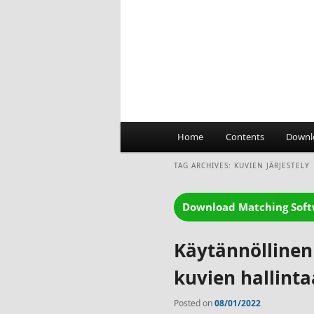
Main
Home
Contents
Downl
menu
TAG ARCHIVES:
KUVIEN JÄRJESTELY
Käytännöllinen
kuvien hallint
Posted on
08/01/2022