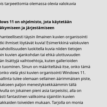
is tarpeettomia olemassa olevia valokuvia
dows 11 on ohjelmisto, jota käytetään
näkymiseen ja järjestämiseen
anteellisesti täysin ilmainen kuvien organisointi
i ihmiset löytävät kuvia! Esimerkkinä valokuvien
mahdollisuuden luokitella kuvia niiden tietojen
in kuvien ajankohdan tai ehkä ulottuvuuden
isättyjä vaihtoehtoja, kuten gallerioiden
n tuominen. Sinun on määriteltävä itse, onko tämä
i onko vielä yksi kuvien organisointi Windows 11.
allinta tulee olemaan sellainen äärimmäisen piste,
oimiakseen paljon menestyksekkäämmin tällä
ivulla on jokainen pieni asia tarpeisiisi, alla on
sti fantastinen valikoima sijaintiin kuvien
siakkaiden toiveiden mukaan. Tarjolla on monia