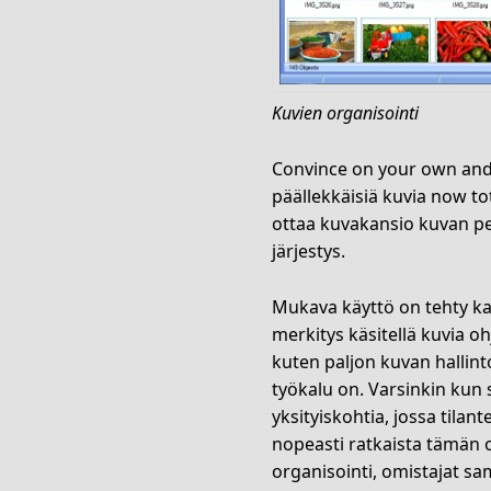
Kuvien organisointi
Convince on your own and 
päällekkäisiä kuvia now to
ottaa kuvakansio kuvan pe
järjestys.
Mukava käyttö on tehty kaikil
merkitys käsitellä kuvia oh
kuten paljon kuvan hallint
työkalu on. Varsinkin kun 
yksityiskohtia, jossa tilan
nopeasti ratkaista tämän o
organisointi, omistajat sa