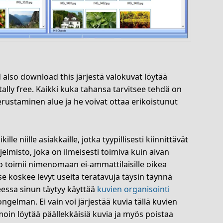
also download this järjestä valokuvat löytää
tally free. Kaikki kuka tahansa tarvitsee tehdä on
rustaminen alue ja he voivat ottaa erikoistunut
le niille asiakkaille, jotka tyypillisesti kiinnittävät
jelmisto, joka on ilmeisesti toimiva kuin aivan
o toimii nimenomaan ei-ammattilaisille oikea
se koskee levyt useita teratavuja täysin täynnä
teessa sinun täytyy käyttää
kuvien organisointi
ngelman. Ei vain voi järjestää kuvia tällä kuvien
moin löytää päällekkäisiä kuvia ja myös poistaa