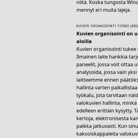
niitä. Koska tungosta Wind
mennyt eri muita lajeja.
KUVIEN ORGANISOINTI TOIMII JÄR
Kuvien organisointi on u
aloilla
Kuvien organisointi tukee s
Ilmainen laite hankkia tarjoa
paneelit, jossa voit ottaa
analysoida, jossa vain yksi
laitteemme ennen päätökse
hallinta varten paikallistaa
työkalu, jota tarvitaan nä
valokuvien hallinta, minkä
edelleen erittäin kysytty. 
kertoja, elektronisesta kam
paikka jatkuvasti. Kun si
kaksoiskappaleita valokuvi