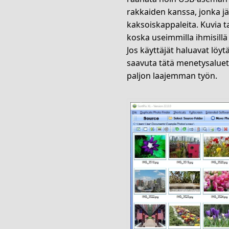
rakkaiden kanssa, jonka jäl
kaksoiskappaleita. Kuvia t
koska useimmilla ihmisillä 
Jos käyttäjät haluavat löyt
saavuta tätä menetysaluett
paljon laajemman työn.