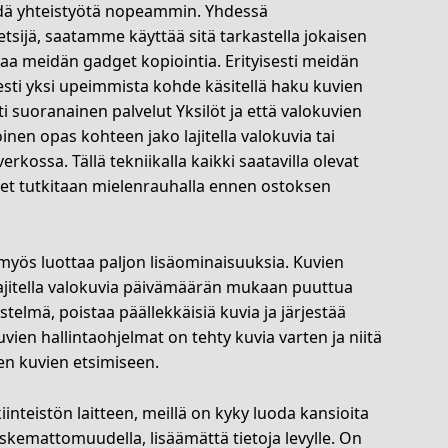
hdä yhteistyötä nopeammin. Yhdessä
tsijä, saatamme käyttää sitä tarkastella jokaisen
taa meidän gadget kopiointia. Erityisesti meidän
esti yksi upeimmista kohde käsitellä haku kuvien
ti suoranainen palvelut Yksilöt ja että valokuvien
oinen opas kohteen jako lajitella valokuvia tai
verkossa. Tällä tekniikalla kaikki saatavilla olevat
et tutkitaan mielenrauhalla ennen ostoksen
 myös luottaa paljon lisäominaisuuksia. Kuvien
e lajitella valokuvia päivämäärän mukaan puuttua
telmä, poistaa päällekkäisiä kuvia ja järjestää
ien hallintaohjelmat on tehty kuvia varten ja niitä
en kuvien etsimiseen.
inteistön laitteen, meillä on kyky luoda kansioita
oskemattomuudella, lisäämättä tietoja levylle. On