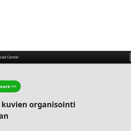
oad Center
 kuvien organisointi
aan