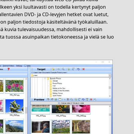
keen yksi luultavasti on todella kertynyt paljon
allentavien DVD- ja CD-levyjen hetket ovat luetut,
on paljon tiedostoja käsiteltävänä työkaluillaan.
ää kuvia tulevaisuudessa, mahdollisesti ei vain
a tuossa asuinpaikan tietokoneessa ja vielä se luo