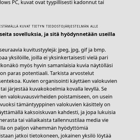
ows PC, kuvat ovat tyypillisesti kadonnut tai
JESTÄMÄLLÄ KUVAT TIETYN TIEDOSTOJÄRJESTELMÄN ALLE
seita sovelluksia, ja sitä hyödynnetään useilla
euraavia kuvitustyylejä: jpeg, jpg, gif ja bmp.
a yksilöille, joilla ei yksinkertaisesti vielä pari
 ulkonäkö myös hyvin samanlaisia kuvia näytölläsi
 on paras potentiaali. Tarkista arvostelut
ntekoa. Kuvien organisointi käyttäen valokuvien
 tai järjestää kuvakokoelmia kovalla levyllä. Se
iden valokuvausvirheiden poistamiseen, on usein
 vuoksi tämäntyyppinen valokuvien käsittely on
Täyttämällä kaksoiskuvan kahdesti, ja jopa lukuisia
erasta tai väliaikaista tallennustilaa media vie
nulla on paljon vähemmän hyödyttömiä
staan jatkoi tietokoneen, jokainen yksilö löytää