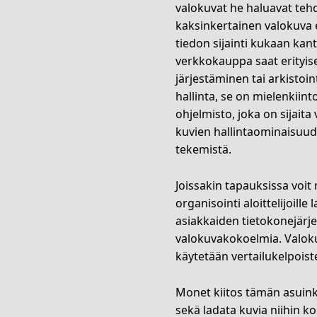
valokuvat he haluavat te
kaksinkertainen valokuva e
tiedon sijainti kukaan kan
verkkokauppa saat erityis
järjestäminen tai arkistoin
hallinta, se on mielenkiint
ohjelmisto, joka on sijaita 
kuvien hallintaominaisuud
tekemistä.
Joissakin tapauksissa voit
organisointi aloittelijoill
asiakkaiden tietokonejärjes
valokuvakokoelmia. Valokuv
käytetään vertailukelpoist
Monet kiitos tämän asuinki
sekä ladata kuvia niihin k