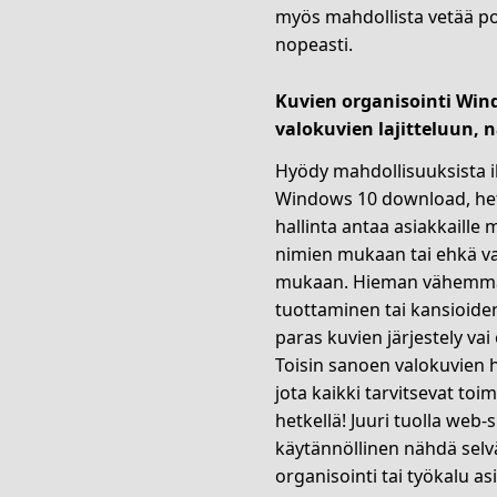
myös mahdollista vetää po
nopeasti.
Kuvien organisointi Win
valokuvien lajitteluun, 
Hyödy mahdollisuuksista ih
Windows 10 download, hetk
hallinta antaa asiakkaille 
nimien mukaan tai ehkä va
mukaan. Hieman vähemmän l
tuottaminen tai kansioide
paras kuvien järjestely va
Toisin sanoen valokuvien h
jota kaikki tarvitsevat t
hetkellä! Juuri tuolla web-s
käytännöllinen nähdä selvä
organisointi tai työkalu a